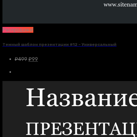
Распродажа!
Темный шаблон презентации #12 – Универсальный
₽
499
₽
99