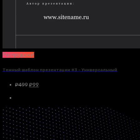
Распродажа!
Темный шаблон презентации #3 – Универсальный
₽
499
₽
99