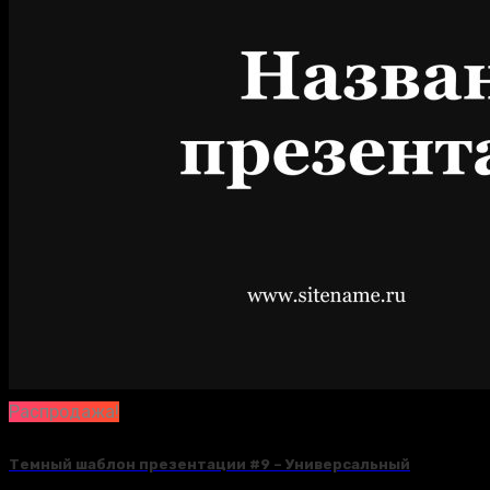
Распродажа!
Темный шаблон презентации #9 – Универсальный