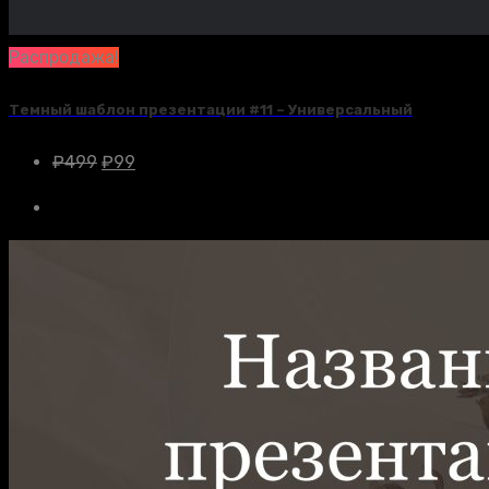
Распродажа!
Темный шаблон презентации #11 – Универсальный
₽
499
₽
99