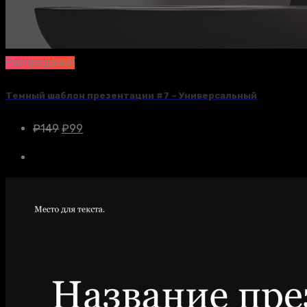
Распродажа!
Темный шаблон презентации #7 – Универсальный
₽
149
₽
99