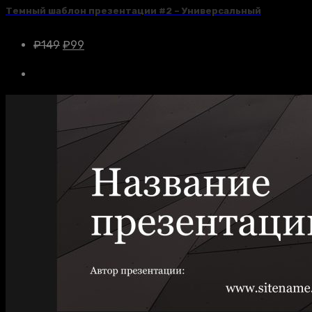
Темный шаблон презентации #2 – Универсальный
₽
149
₽
99