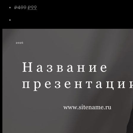
₽
499
₽
99