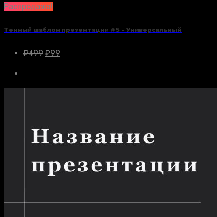
Распродажа!
Темный шаблон презентации #5 – Универсальный
₽
499
₽
99