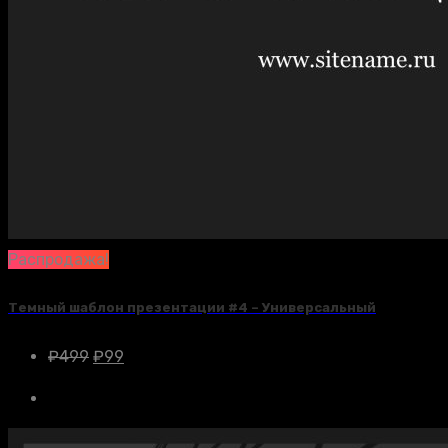
Распродажа!
Темный шаблон презентации #4 – Универсальный
₽
499
₽
99