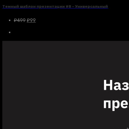
Темный шаблон презентации #8 – Универсальный
₽
499
₽
99