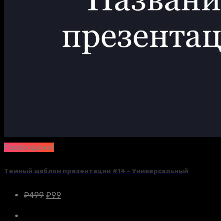
Распродажа!
Темный шаблон презентации #14 – Универсальный
₽
499
₽
99