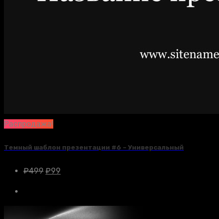
Распродажа!
Темный шаблон презентации #6 – Универсальный
₽
499
₽
99