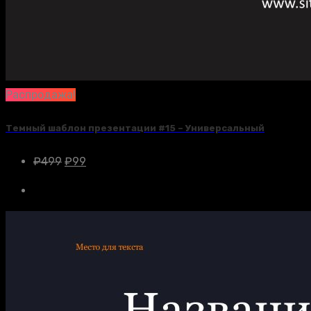
Распродажа!
Темный шаблон презентации #15 – Универсальный
₽
499
₽
99