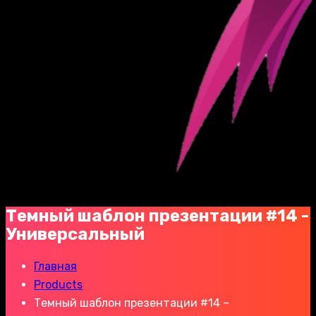
Темный шаблон презентации #14 -
Универсальный
Главная
Products
Темный шаблон презентации #14 –