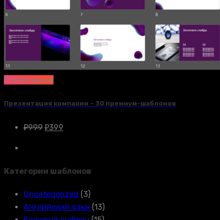
Распродажа!
Презентация компании – 30 премиум-шаблонов
₽
999
₽
399
Категории шаблонов
Uncategorized
(3)
Английский язык
(13)
Бежевый шаблон
(15)