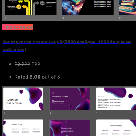
Распродажа!
Конструктор презентаций (3500 слайдов+1 000 бонусных
шаблонов)
₽
2,999
₽
99
Rated
5.00
out of 5