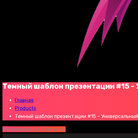
Темный шаблон презентации #15 -
Главная
Products
Темный шаблон презентации #15 – Универсальны
Распродажа до 9 августа!