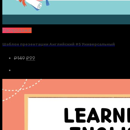
Распродажа!
Шаблон презентации Английский #5 Универсальный
₽
149
₽
99