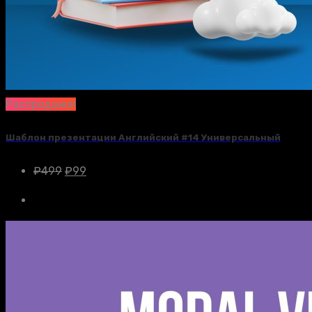
Распродажа!
Шаблон презентации Английский #14 Универсальный
₽
499
₽
99