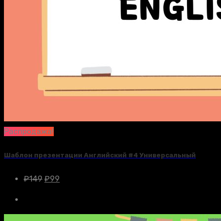
Распродажа!
Шаблон презентации Английский #4 Универсальный
₽
149
₽
99