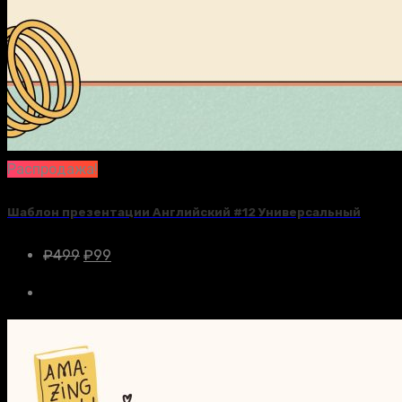
Распродажа!
Шаблон презентации Английский #12 Универсальный
₽
499
₽
99