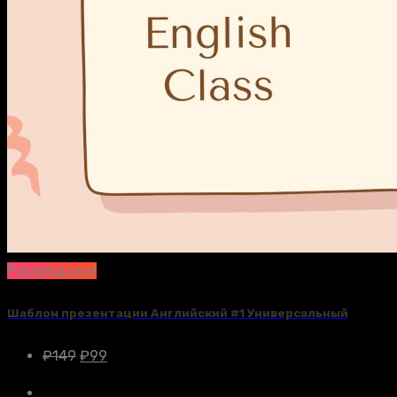
Распродажа!
Шаблон презентации Английский #1 Универсальный
₽
149
₽
99