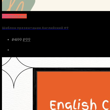
Распродажа!
Шаблон презентации Английский #9
₽
499
₽
99