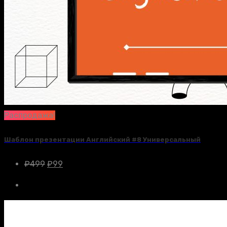
Распродажа!
Шаблон презентации Английский #8 Универсальный
₽
499
₽
99