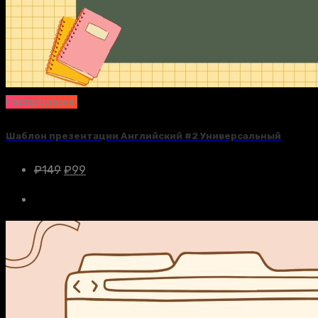
Распродажа!
Шаблон презентации Английский #2 Универсальный
₽
149
₽
99