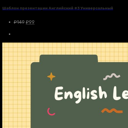
Шаблон презентации Английский #3 Универсальный
₽
149
₽
99