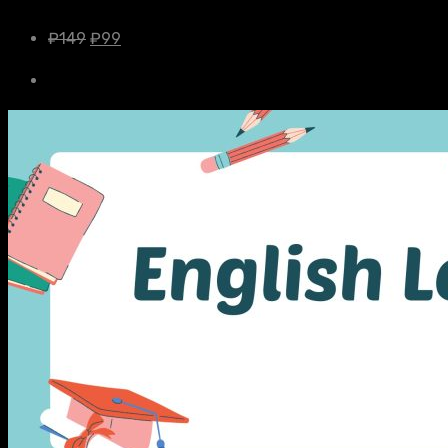
₽
149
₽
99