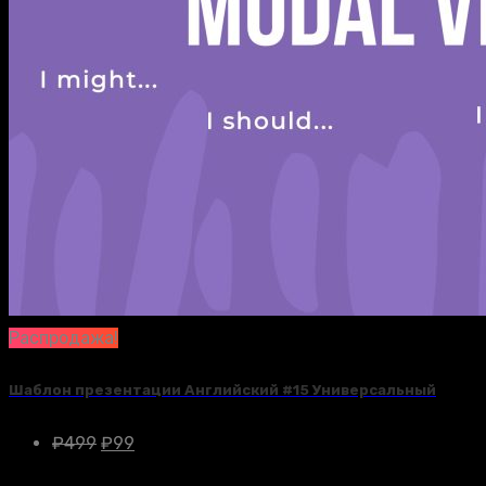
Распродажа!
Шаблон презентации Английский #15 Универсальный
₽
499
₽
99