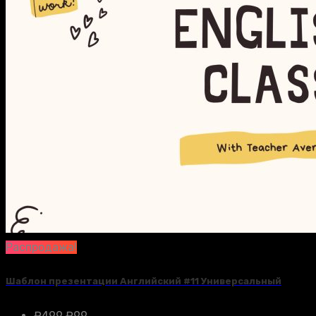
Распродажа!
Шаблон презентации Английский #11 Универсальный
₽
499
₽
99