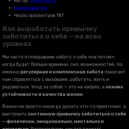
Автор:
SlideClub.ru
Саморазвитие
Число просмотров 187
Как выработать привычку
заботиться о себе — на всех
уровнях
Мы часто откладываем заботу о себе «на потом»:
когда будет больше времени, сил, возможностей. Но
именно
регулярная и комплексная забота
помогает
нам справляться с вызовами, работать, жить и
радоваться. Уход за собой — это не каприз, а
основа
устойчивости и качества жизни
.
Важно не просто «иногда делать что-то приятное», а
выстроить
системную привычку заботиться о себе
— физически, эмоционально, ментально и
социально
. Рассказываем, как это сделать.