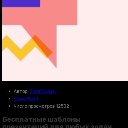
Автор:
SlideClub.ru
PowerPoint
Число просмотров 12502
Бесплатные шаблоны
презентаций для любых задач