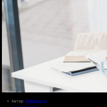
Автор:
SlideClub.ru