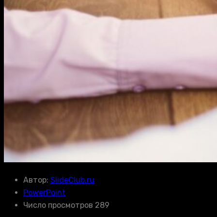
Автор:
SlideClub.ru
PowerPoint
Число просмотров 289