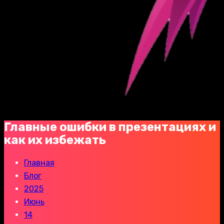
Главные ошибки в презентациях и
как их избежать
Главная
Блог
2025
Июнь
14