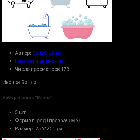
Автор:
SlideClub.ru
Бесплатные иконки
Число просмотров 178
Иконки Ванна
Набор иконок “Ванна”:
5 шт.
Формат: png (прозрачные)
Размер: 256*256 px