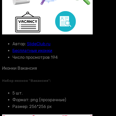
Автор:
SlideClub.ru
Бесплатные иконки
Число просмотров 194
Иконки Вакансия
Набор иконок “Вакансия”:
5 шт.
Формат: png (прозрачные)
Размер: 256*256 px