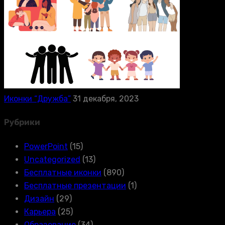
Иконки “Дружба”
31 декабря, 2023
Рубрики
PowerPoint
(15)
Uncategorized
(13)
Бесплатные иконки
(890)
Бесплатные презентации
(1)
Дизайн
(29)
Карьера
(25)
Образование
(34)