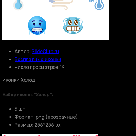
Автор:
SlideClub.ru
Бесплатные иконки
Число просмотров 191
Иконки Холод
Набор иконок “Холод”:
5 шт.
Формат: png (прозрачные)
Размер: 256*256 px