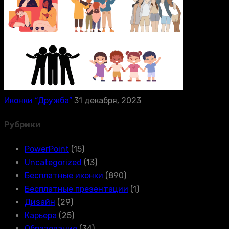
Иконки “Дружба”
31 декабря, 2023
Рубрики
PowerPoint
(15)
Uncategorized
(13)
Бесплатные иконки
(890)
Бесплатные презентации
(1)
Дизайн
(29)
Карьера
(25)
Образование
(34)