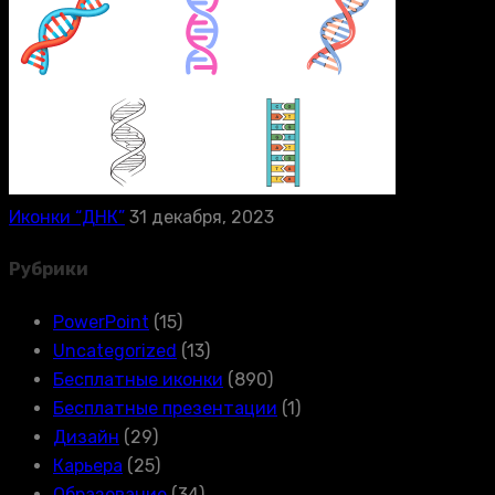
Иконки “ДНК”
31 декабря, 2023
Рубрики
PowerPoint
(15)
Uncategorized
(13)
Бесплатные иконки
(890)
Бесплатные презентации
(1)
Дизайн
(29)
Карьера
(25)
Образование
(34)