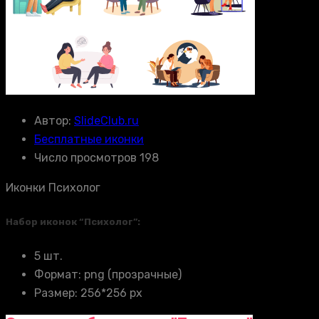
Автор:
SlideClub.ru
Бесплатные иконки
Число просмотров 198
Иконки Психолог
Набор иконок “Психолог”:
5 шт.
Формат: png (прозрачные)
Размер: 256*256 px