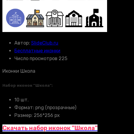
Автор:
SlideClub.ru
Бесплатные иконки
Число просмотров 225
Иконки Школа
Набор иконок “Школа”:
10 шт.
Формат: png (прозрачные)
Размер: 256*256 px
Скачать набор иконок "Школа"