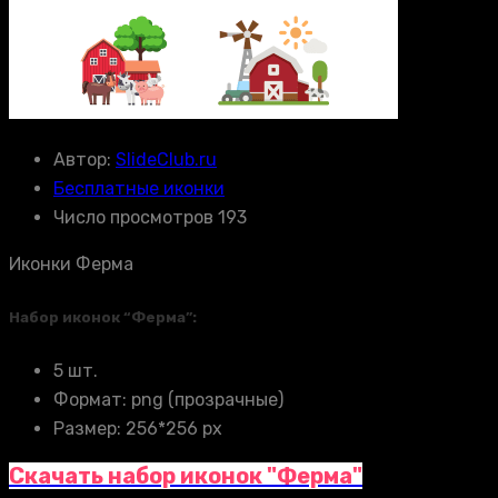
Автор:
SlideClub.ru
Бесплатные иконки
Число просмотров 193
Иконки Ферма
Набор иконок “Ферма”:
5 шт.
Формат: png (прозрачные)
Размер: 256*256 px
Скачать набор иконок "Ферма"