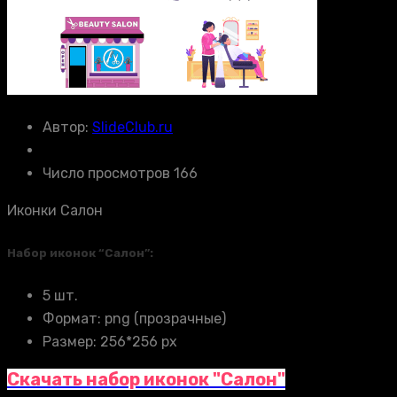
Автор:
SlideClub.ru
Число просмотров 166
Иконки Салон
Набор иконок “Салон”:
5 шт.
Формат: png (прозрачные)
Размер: 256*256 px
Скачать набор иконок "Салон"