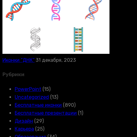
Иконки “ДНК”
31 декабря, 2023
Рубрики
PowerPoint
(15)
Uncategorized
(13)
Бесплатные иконки
(890)
Бесплатные презентации
(1)
Дизайн
(29)
Карьера
(25)
Образование
(34)