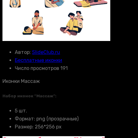
Автор:
SlideClub.ru
Бесплатные иконки
Число просмотров 191
Иконки Массаж
Набор иконок “Массаж”:
5 шт.
Формат: png (прозрачные)
Размер: 256*256 px