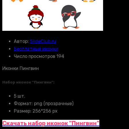
Автор:
SlideClub.ru
Бесплатные иконки
Число просмотров 194
Иконки Пингвин
Набор иконок “Пингвин”:
5 шт.
Формат: png (прозрачные)
Размер: 256*256 px
Скачать набор иконок "Пингвин"