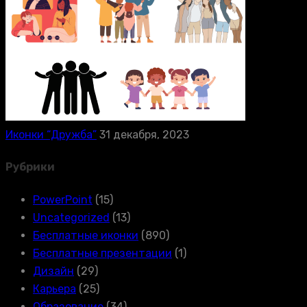
Иконки “Дружба”
31 декабря, 2023
Рубрики
PowerPoint
(15)
Uncategorized
(13)
Бесплатные иконки
(890)
Бесплатные презентации
(1)
Дизайн
(29)
Карьера
(25)
Образование
(34)