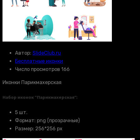
Автор:
SlideClub.ru
Бесплатные иконки
Число просмотров 166
Иконки Парикмахерская
Набор иконок “Парикмахерская”:
5 шт.
Формат: png (прозрачные)
Размер: 256*256 px