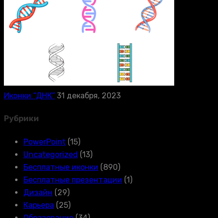
Иконки “ДНК”
31 декабря, 2023
Рубрики
PowerPoint
(15)
Uncategorized
(13)
Бесплатные иконки
(890)
Бесплатные презентации
(1)
Дизайн
(29)
Карьера
(25)
Образование
(34)