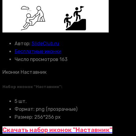
Автор:
SlideClub.ru
Бесплатные иконки
Число просмотров 163
Иконки Наставник
Набор иконок “Наставник”:
5 шт.
Формат: png (прозрачные)
Размер: 256*256 px
Скачать набор иконок "Наставник"