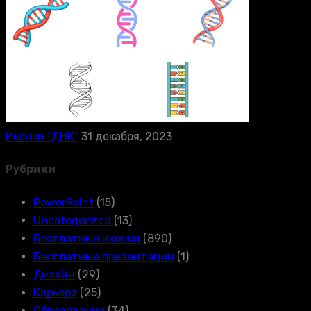
Иконки “ДНК”
31 декабря, 2023
Рубрики
PowerPoint
(15)
Uncategorized
(13)
Бесплатные иконки
(890)
Бесплатные презентации
(1)
Дизайн
(29)
Карьера
(25)
Образование
(34)