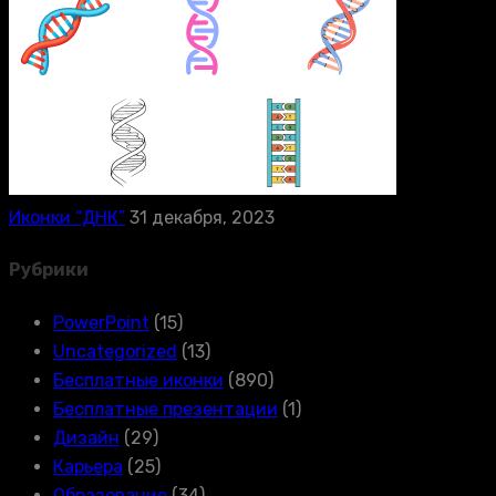
Иконки “ДНК”
31 декабря, 2023
Рубрики
PowerPoint
(15)
Uncategorized
(13)
Бесплатные иконки
(890)
Бесплатные презентации
(1)
Дизайн
(29)
Карьера
(25)
Образование
(34)