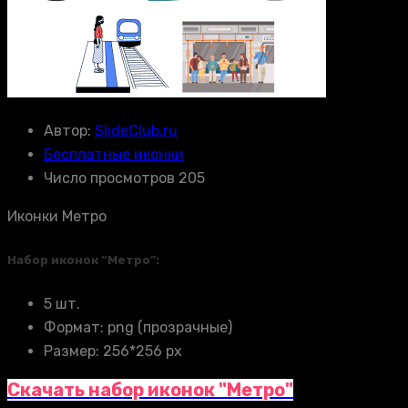
Автор:
SlideClub.ru
Бесплатные иконки
Число просмотров 205
Иконки Метро
Набор иконок “Метро”:
5 шт.
Формат: png (прозрачные)
Размер: 256*256 px
Скачать набор иконок "Метро"