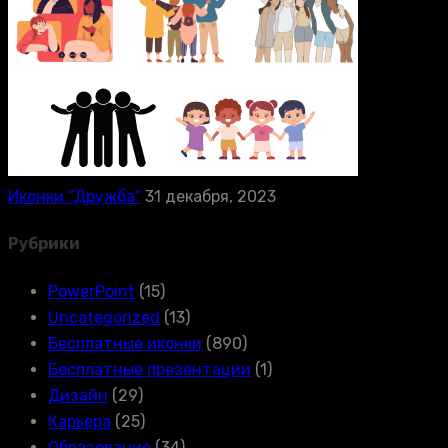
Иконки “Дружба”
31 декабря, 2023
Рубрики
PowerPoint
(15)
Uncategorized
(13)
Бесплатные иконки
(890)
Бесплатные презентации
(1)
Дизайн
(29)
Карьера
(25)
Образование
(34)