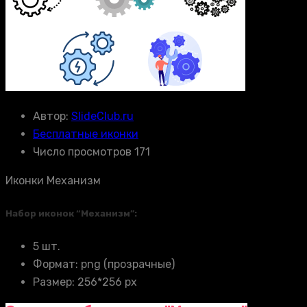
Автор:
SlideClub.ru
Бесплатные иконки
Число просмотров 171
Иконки Механизм
Набор иконок “Механизм”:
5 шт.
Формат: png (прозрачные)
Размер: 256*256 px