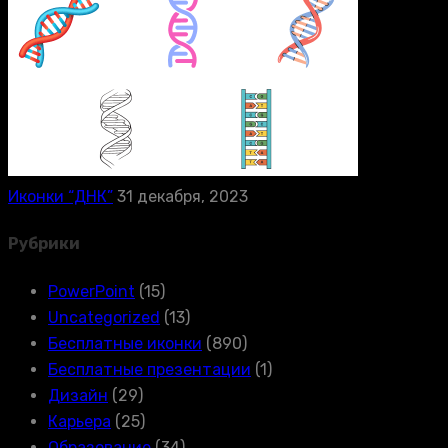
Иконки “ДНК”
31 декабря, 2023
Рубрики
PowerPoint
(15)
Uncategorized
(13)
Бесплатные иконки
(890)
Бесплатные презентации
(1)
Дизайн
(29)
Карьера
(25)
Образование
(34)