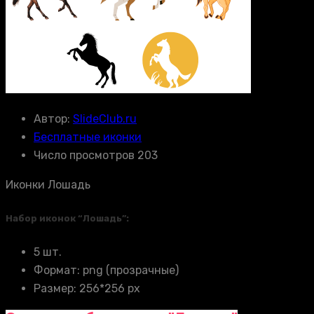
Автор:
SlideClub.ru
Бесплатные иконки
Число просмотров 203
Иконки Лошадь
Набор иконок “Лошадь”:
5 шт.
Формат: png (прозрачные)
Размер: 256*256 px