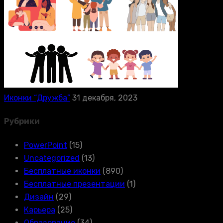
Иконки “Дружба”
31 декабря, 2023
Рубрики
PowerPoint
(15)
Uncategorized
(13)
Бесплатные иконки
(890)
Бесплатные презентации
(1)
Дизайн
(29)
Карьера
(25)
Образование
(34)