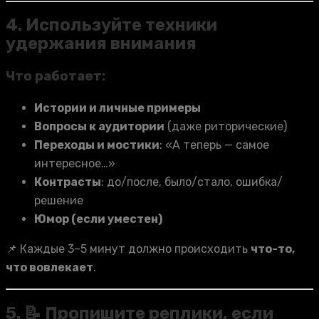
4. Используйте техники
удержания внимания
Что работает:
Истории и личные примеры
Вопросы к аудитории
(даже риторические)
Переходы и мостики
: «А теперь — самое
интересное…»
Контрасты
: до/после, было/стало, ошибка/
решение
Юмор (если уместен)
📌 Каждые 3–5 минут должно происходить
что-то,
что вовлекает
.
5. 📝 Пропишите реплики, если