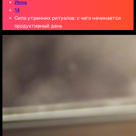
Июнь
14
Сила утренних ритуалов: с чего начинается
продуктивный день