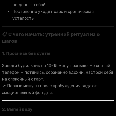
не день — тобой
Постепенно уходят хаос и хроническая
усталость
📋 С чего начать: утренний ритуал из 6
шагов
1.
Проснись без суеты
Заведи будильник на 10–15 минут раньше. Не хватай
телефон — потянись, осознанно вдохни, настрой себя
на спокойный старт.
📌 Первые минуты после пробуждения задают
эмоциональный фон дня.
2.
Выпей воду