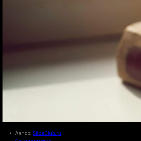
Автор:
SlideClub.ru