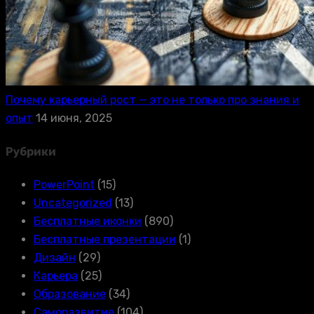
Почему карьерный рост — это не только про знания и
опыт
14 июня, 2025
Рубрики
PowerPoint
(15)
Uncategorized
(13)
Бесплатные иконки
(890)
Бесплатные презентации
(1)
Дизайн
(29)
Карьера
(25)
Образование
(34)
Саморазвитие
(104)