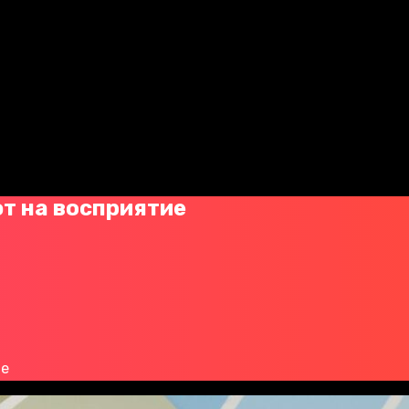
ют на восприятие
ие