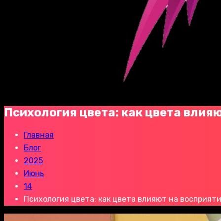
Психология цвета: как цвета влия
Главная
Блог
2025
Июнь
14
Психология цвета: как цвета влияют на восприят