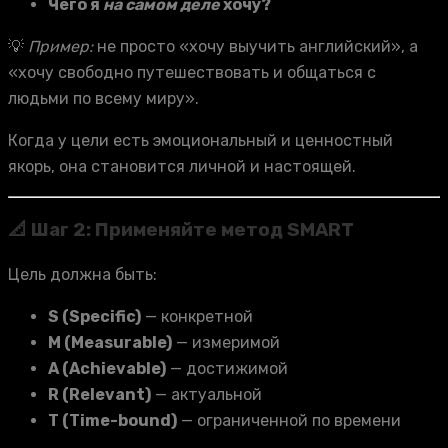
Чего я
на самом деле
хочу?
💡
Пример:
не просто «хочу выучить английский», а
«хочу свободно путешествовать и общаться с
людьми по всему миру».
Когда у цели есть эмоциональный и ценностный
якорь, она становится личной и настоящей.
📐 Шаг 2: Применяйте метод SMART
Цель должна быть:
S (Specific)
— конкретной
M (Measurable)
— измеримой
A (Achievable)
— достижимой
R (Relevant)
— актуальной
T (Time-bound)
— ограниченной по времени