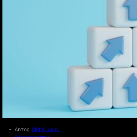
Автор:
SlideClub.ru