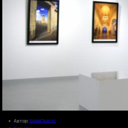
Автор:
SlideClub.ru