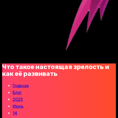
Что такое настоящая зрелость и
как её развивать
Главная
Блог
2025
Июнь
14