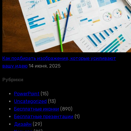
Как подбирать изображения, которые усиливают
вашу идею
14 июня, 2025
Рубрики
PowerPoint
(15)
Uncategorized
(13)
Бесплатные иконки
(890)
Бесплатные презентации
(1)
Дизайн
(29)