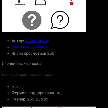
Автор:
SlideClub.ru
Бесплатные иконки
Число просмотров 230
Иконки Знак вопроса
Набор иконок “Знак вопроса”:
5 шт.
Формат: png (прозрачные)
Размер: 256*256 px