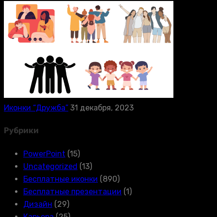
Иконки “Дружба”
31 декабря, 2023
Рубрики
PowerPoint
(15)
Uncategorized
(13)
Бесплатные иконки
(890)
Бесплатные презентации
(1)
Дизайн
(29)
Карьера
(25)