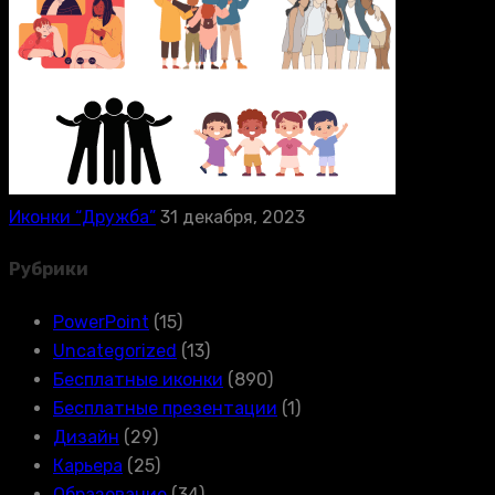
Иконки “Дружба”
31 декабря, 2023
Рубрики
PowerPoint
(15)
Uncategorized
(13)
Бесплатные иконки
(890)
Бесплатные презентации
(1)
Дизайн
(29)
Карьера
(25)
Образование
(34)