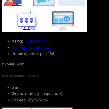
Автор:
SlideClub.ru
Бесплатные иконки
Число просмотров 184
Иконки Web
Набор иконок “Web”:
5 шт.
Формат: png (прозрачные)
Размер: 256*256 px