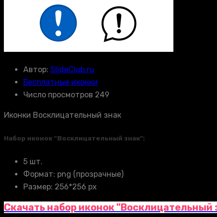
Автор:
SlideClub.ru
Бесплатные иконки
Число просмотров 249
Иконки Восклицательный знак
Набор иконок “Восклицательный знак”:
5 шт.
Формат: png (прозрачные)
Размер: 256*256 px
Скачать набор иконок "Восклицательный 