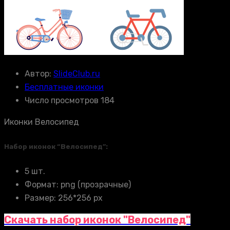
Автор:
SlideClub.ru
Бесплатные иконки
Число просмотров 184
Иконки Велосипед
Набор иконок “Велосипед”:
5 шт.
Формат: png (прозрачные)
Размер: 256*256 px
Скачать набор иконок "Велосипед"