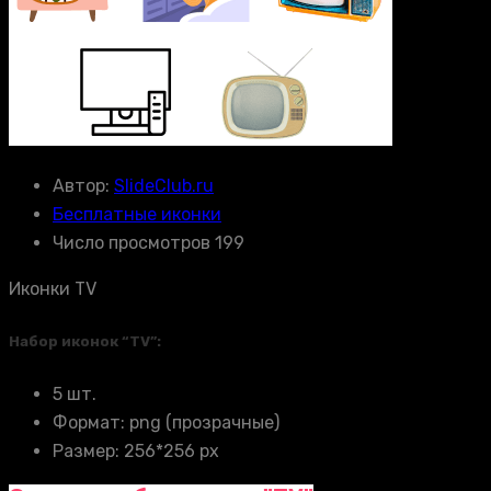
Автор:
SlideClub.ru
Бесплатные иконки
Число просмотров 199
Иконки TV
Набор иконок “TV”:
5 шт.
Формат: png (прозрачные)
Размер: 256*256 px