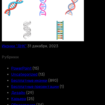
Иконки “ДНК”
31 декабря, 2023
Рубрики
PowerPoint
(15)
Uncategorized
(13)
Бесплатные иконки
(890)
Бесплатные презентации
(1)
Дизайн
(29)
Карьера
(25)
Образование
(34)