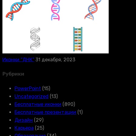
Иконки “ДНК”
31 декабря, 2023
Рубрики
PowerPoint
(15)
Uncategorized
(13)
Бесплатные иконки
(890)
Бесплатные презентации
(1)
Дизайн
(29)
Карьера
(25)
Образование
(34)