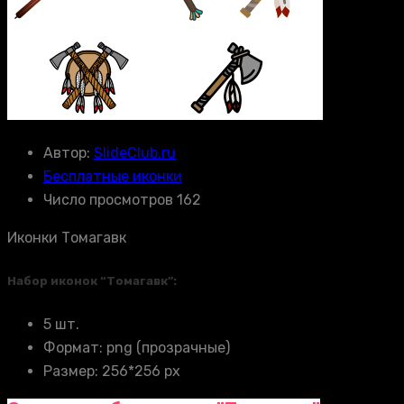
Автор:
SlideClub.ru
Бесплатные иконки
Число просмотров 162
Иконки Томагавк
Набор иконок “Томагавк”:
5 шт.
Формат: png (прозрачные)
Размер: 256*256 px