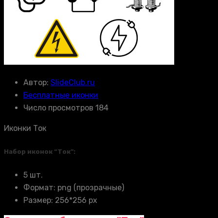
Автор:
SlideClub.ru
Бесплатные иконки
Число просмотров 184
Иконки Ток
Набор иконок “Ток”:
5 шт.
Формат: png (прозрачные)
Размер: 256*256 px