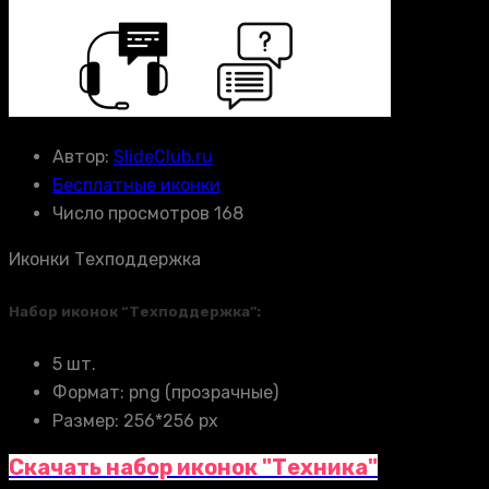
Автор:
SlideClub.ru
Бесплатные иконки
Число просмотров 168
Иконки Техподдержка
Набор иконок “Техподдержка”:
5 шт.
Формат: png (прозрачные)
Размер: 256*256 px
Скачать набор иконок "Техника"