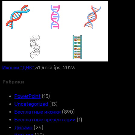
Иконки “ДНК”
31 декабря, 2023
Рубрики
PowerPoint
(15)
Uncategorized
(13)
Бесплатные иконки
(890)
Бесплатные презентации
(1)
Дизайн
(29)