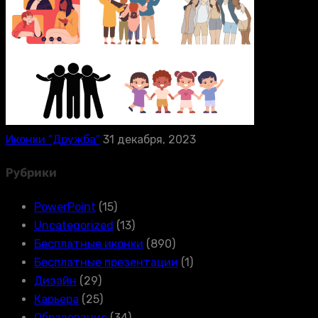
Иконки “Дружба”
31 декабря, 2023
Рубрики
PowerPoint
(15)
Uncategorized
(13)
Бесплатные иконки
(890)
Бесплатные презентации
(1)
Дизайн
(29)
Карьера
(25)
Образование
(34)