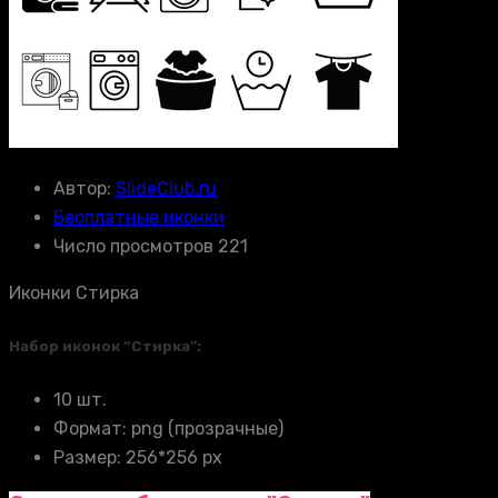
Автор:
SlideClub.ru
Бесплатные иконки
Число просмотров 221
Иконки Стирка
Набор иконок “Стирка”:
10 шт.
Формат: png (прозрачные)
Размер: 256*256 px