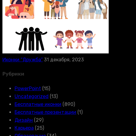
Иконки “Дружба”
31 декабря, 2023
Рубрики
PowerPoint
(15)
Uncategorized
(13)
Бесплатные иконки
(890)
Бесплатные презентации
(1)
Дизайн
(29)
Карьера
(25)
Образование
(34)