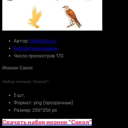
Автор:
SlideClub.ru
Бесплатные иконки
Число просмотров 170
Иконки Сокол
Набор иконок “Сокол”:
5 шт.
Формат: png (прозрачные)
Размер: 256*256 px
Скачать набор иконок "Сокол"